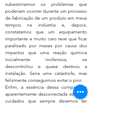
subestimamos os problemas que 
poderiam ocorrer durante um processo 
de fabricação de um produto em meus 
tempos na indústria e, depois, 
constatamos que um equipamento 
importante e muito caro teve que ficar 
paralisado por meses por causa dos 
impactos que uma reação química 
inicialmente inofensiva, se 
descontrolou e quase destruiu a 
instalação. Seria uma catástrofe, mas 
felizmente conseguimos evitar o pior.
Enfim, a essência dessa comparação 
aparentemente desconectada está nos 
cuidados que sempre devemos ter 
quando decidimos criar expectativas, 
quaisquer que sejam.
Em casos mais sérios podem levar a 
erros graves com impactos irreversíveis 