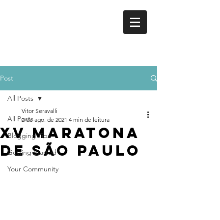
VITOR
SERAVALLI
ESCRITOR
Post
All Posts
Vitor Seravalli
All Posts
2 de ago. de 2021
4 min de leitura
XV Maratona
Blogging Tips
de São Paulo
Getting Started
Your Community