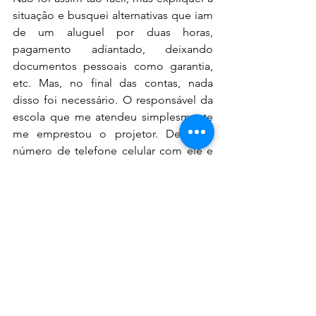
situação e busquei alternativas que iam 
de um aluguel por duas horas, 
pagamento adiantado, deixando 
documentos pessoais como garantia, 
etc. Mas, no final das contas, nada 
disso foi necessário. O responsável da 
escola que me atendeu simplesmente 
me emprestou o projetor. Deixei o 
número de telefone celular com ele e 
voltei radiante com o equipamento em 
meus braços.
Quando cheguei, meus colegas não se 
contiveram de alegria e surpresa.
Acho que ganhei muitos pontos com 
eles por causa de minha atitude e 
confesso que eu mesmo fiquei muito 
feliz por ter acreditado que conseguiria 
resolver aquele problema.