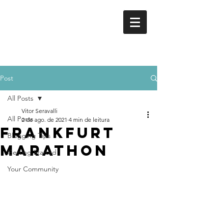
VITOR
SERAVALLI
ESCRITOR
Post
All Posts
Vitor Seravalli
All Posts
2 de ago. de 2021
4 min de leitura
Frankfurt
Blogging Tips
Marathon
Getting Started
Your Community